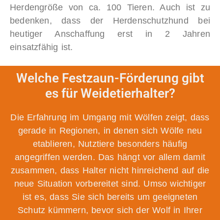
Herdengröße von ca. 100 Tieren. Auch ist zu
bedenken, dass der Herdenschutzhund bei
heutiger Anschaffung erst in 2 Jahren
einsatzfähig ist.
Welche Festzaun-Förderung gibt
es für Weidetierhalter?
Die Erfahrung im Umgang mit Wölfen zeigt, dass
gerade in Regionen, in denen sich Wölfe neu
etablieren, Nutztiere besonders häufig
angegriffen werden. Das hängt vor allem damit
zusammen, dass Halter nicht hinreichend auf die
neue Situation vorbereitet sind. Umso wichtiger
ist es, dass Sie sich bereits um geeigneten
Schutz kümmern, bevor sich der Wolf in Ihrer