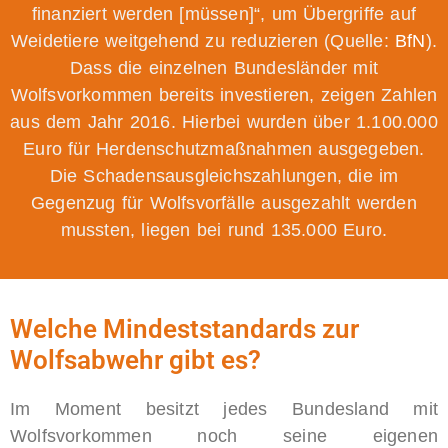
finanziert werden [müssen]“, um Übergriffe auf
Weidetiere weitgehend zu reduzieren (Quelle:
BfN
).
Dass die einzelnen Bundesländer mit
Wolfsvorkommen bereits investieren, zeigen Zahlen
aus dem Jahr 2016. Hierbei wurden über 1.100.000
Euro für Herdenschutzmaßnahmen ausgegeben.
Die Schadensausgleichszahlungen, die im
Gegenzug für Wolfsvorfälle ausgezahlt werden
mussten, liegen bei rund 135.000 Euro.
Welche Mindeststandards zur
Wolfsabwehr gibt es?
Im Moment besitzt jedes Bundesland mit
Wolfsvorkommen noch seine eigenen