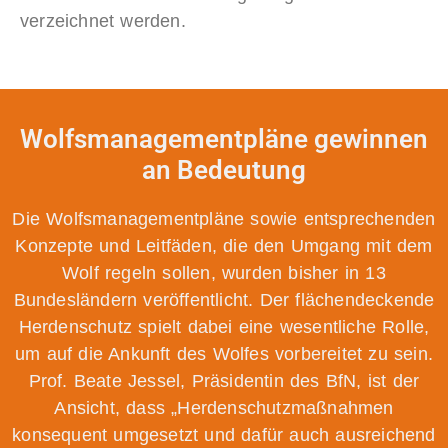
verzeichnet werden.
Wolfsmanagementpläne gewinnen
an Bedeutung
Die Wolfsmanagementpläne sowie entsprechenden
Konzepte und Leitfäden, die den Umgang mit dem
Wolf regeln sollen, wurden bisher in 13
Bundesländern veröffentlicht. Der flächendeckende
Herdenschutz spielt dabei eine wesentliche Rolle,
um auf die Ankunft des Wolfes vorbereitet zu sein.
Prof. Beate Jessel, Präsidentin des BfN, ist der
Ansicht, dass „Herdenschutzmaßnahmen
konsequent umgesetzt und dafür auch ausreichend