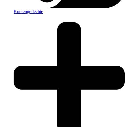
Knotengeflechte