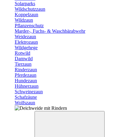
Solarparks
Wildschutzzaun
Koppelzaun
Wildzaun
Pflanzenschutz
Marder-, Fuchs- & Waschbärabwehr
Weidezaun
Elektrozaun
Wildgehege
Rotwild
Damwild
Tierzaun
Rinderzaun
Pferdezaun
Hundezaun
Hühnerzaun
Schweinezaun
Schafzäune
Wolfszaun