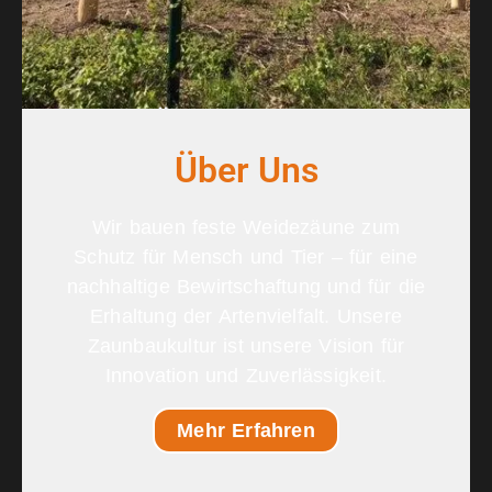
Öffentliche Hand
Über Uns
Beratung, Planung, Realisierung von
Projekten und Ausschreibungen
Wir bauen feste Weidezäune zum
Mehr Informationen
Schutz für Mensch und Tier – für eine
nachhaltige Bewirtschaftung und für die
Erhaltung der Artenvielfalt. Unsere
Zaunbaukultur ist unsere Vision für
Innovation und Zuverlässigkeit.
Mehr Erfahren