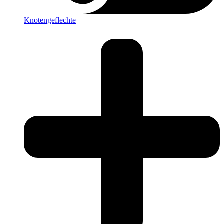
Knotengeflechte