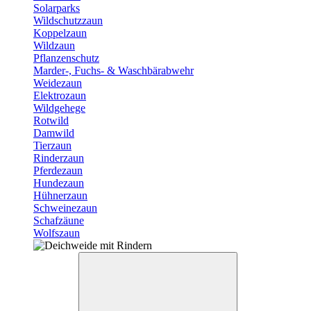
Solarparks
Wildschutzzaun
Koppelzaun
Wildzaun
Pflanzenschutz
Marder-, Fuchs- & Waschbärabwehr
Weidezaun
Elektrozaun
Wildgehege
Rotwild
Damwild
Tierzaun
Rinderzaun
Pferdezaun
Hundezaun
Hühnerzaun
Schweinezaun
Schafzäune
Wolfszaun