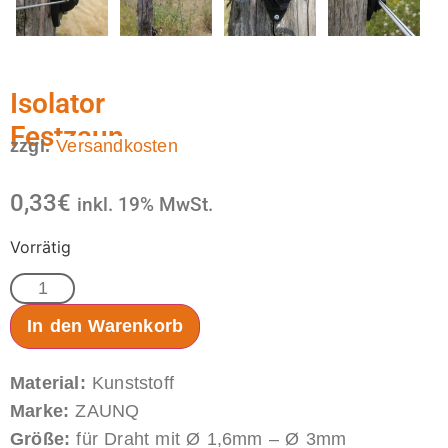
Isolator
Festzaun
zzgl.
Versandkosten
0,33
€
inkl. 19% MwSt.
Vorrätig
In den Warenkorb
Material:
Kunststoff
Marke:
ZAUNQ
Größe:
für Draht mit Ø 1,6mm – Ø 3mm