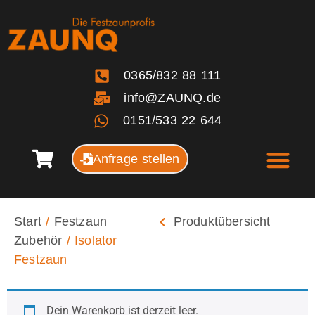
0365/832 88 111
info@ZAUNQ.de
0151/533 22 644
Anfrage stellen
Start
/
Festzaun
Produktübersicht
Zubehör
/ Isolator
Festzaun
Dein Warenkorb ist derzeit leer.