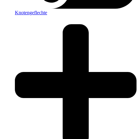
Knotengeflechte