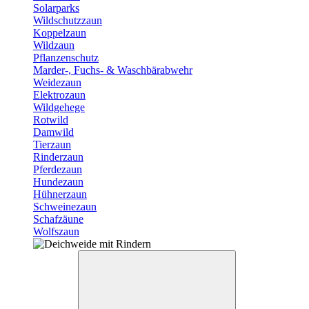
Solarparks
Wildschutzzaun
Koppelzaun
Wildzaun
Pflanzenschutz
Marder-, Fuchs- & Waschbärabwehr
Weidezaun
Elektrozaun
Wildgehege
Rotwild
Damwild
Tierzaun
Rinderzaun
Pferdezaun
Hundezaun
Hühnerzaun
Schweinezaun
Schafzäune
Wolfszaun