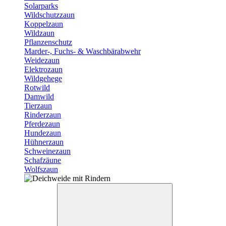
Solarparks
Wildschutzzaun
Koppelzaun
Wildzaun
Pflanzenschutz
Marder-, Fuchs- & Waschbärabwehr
Weidezaun
Elektrozaun
Wildgehege
Rotwild
Damwild
Tierzaun
Rinderzaun
Pferdezaun
Hundezaun
Hühnerzaun
Schweinezaun
Schafzäune
Wolfszaun