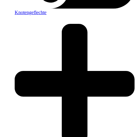
Knotengeflechte