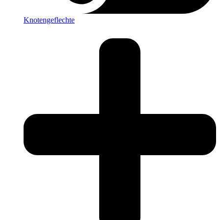
Knotengeflechte