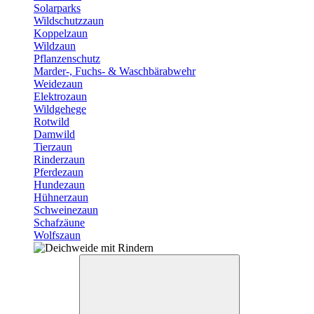
Solarparks
Wildschutzzaun
Koppelzaun
Wildzaun
Pflanzenschutz
Marder-, Fuchs- & Waschbärabwehr
Weidezaun
Elektrozaun
Wildgehege
Rotwild
Damwild
Tierzaun
Rinderzaun
Pferdezaun
Hundezaun
Hühnerzaun
Schweinezaun
Schafzäune
Wolfszaun