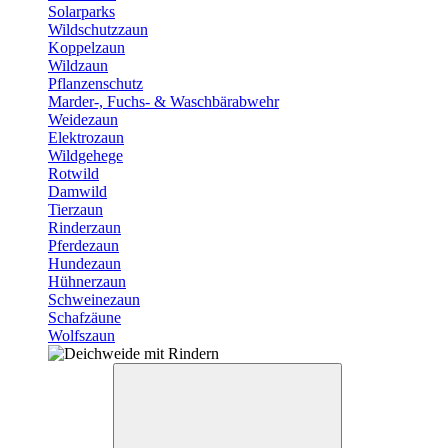
Solarparks
Wildschutzzaun
Koppelzaun
Wildzaun
Pflanzenschutz
Marder-, Fuchs- & Waschbärabwehr
Weidezaun
Elektrozaun
Wildgehege
Rotwild
Damwild
Tierzaun
Rinderzaun
Pferdezaun
Hundezaun
Hühnerzaun
Schweinezaun
Schafzäune
Wolfszaun