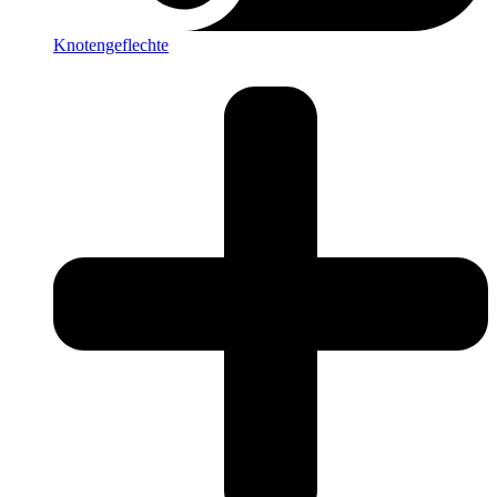
Knotengeflechte