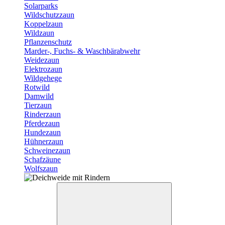
Solarparks
Wildschutzzaun
Koppelzaun
Wildzaun
Pflanzenschutz
Marder-, Fuchs- & Waschbärabwehr
Weidezaun
Elektrozaun
Wildgehege
Rotwild
Damwild
Tierzaun
Rinderzaun
Pferdezaun
Hundezaun
Hühnerzaun
Schweinezaun
Schafzäune
Wolfszaun