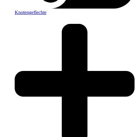
Knotengeflechte