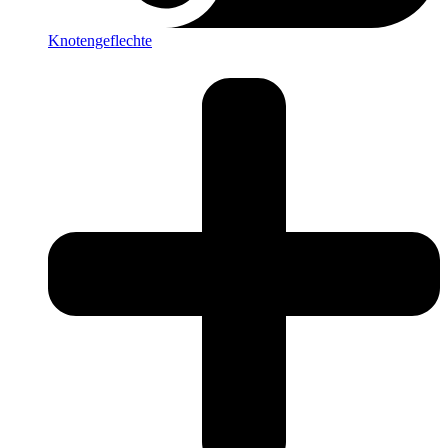
Knotengeflechte