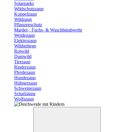
Solarparks
Wildschutzzaun
Koppelzaun
Wildzaun
Pflanzenschutz
Marder-, Fuchs- & Waschbärabwehr
Weidezaun
Elektrozaun
Wildgehege
Rotwild
Damwild
Tierzaun
Rinderzaun
Pferdezaun
Hundezaun
Hühnerzaun
Schweinezaun
Schafzäune
Wolfszaun