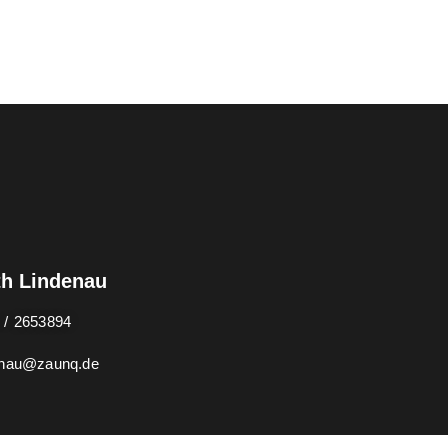
h Lindenau
 / 2653894
enau@zaunq.de