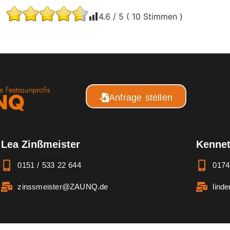
4.6
/ 5 (
10
Stimmen )
Anfrage stellen
Lea Zinßmeister
Kennet
0151 / 533 22 644
0174
zinssmeister@ZAUNQ.de
lind