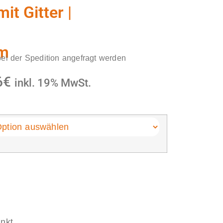
it Gitter |
 m
ei der Spedition angefragt werden
6
€
inkl. 19% MwSt.
inkt