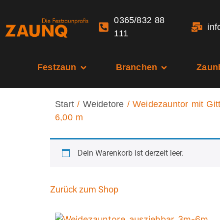
0365/832 88
in
111
Festzaun
Branchen
Zaun
Start
/
Weidetore
/ Weidezauntor mit Gitt
6,00 m
Dein Warenkorb ist derzeit leer.
Zurück zum Shop