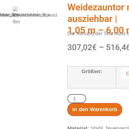
Weidezauntor m
ausziehbar |
1,05 m – 6,00
Der Versand der Tore muss b
307,02
€
–
516,4
Größen:
In den Warenkorb
Material
: Stahl, feuerverz