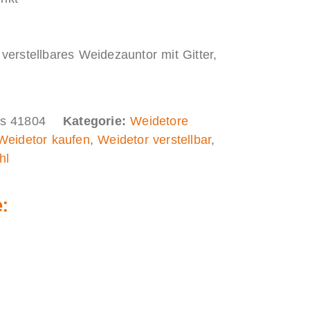
 verstellbares Weidezauntor mit Gitter,
l
is 41804
Kategorie:
Weidetore
Weidetor kaufen
,
Weidetor verstellbar
,
hl
: