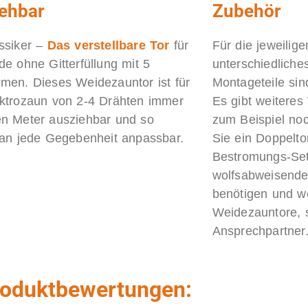
iehbar
Zubehör
ssiker –
Das verstellbare Tor
für
Für die jeweilig
de ohne Gitterfüllung mit 5
unterschiedlich
men. Dieses Weidezauntor ist für
Montageteile sin
ktrozaun von 2-4 Drähten immer
Es gibt weitere
n Meter ausziehbar und so
zum Beispiel no
 an jede Gegebenheit anpassbar.
Sie ein Doppelto
Bestromungs-Set
wolfsabweisend
benötigen und we
Weidezauntore, s
Ansprechpartner
oduktbewertungen: