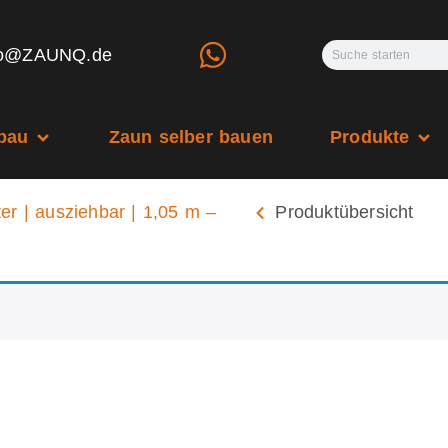
fo@ZAUNQ.de
bau
Zaun selber bauen
Produkte
er | ausziehbar | 1,05 m –
Produktübersicht