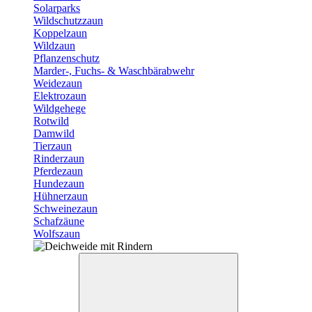
Solarparks
Wildschutzzaun
Koppelzaun
Wildzaun
Pflanzenschutz
Marder-, Fuchs- & Waschbärabwehr
Weidezaun
Elektrozaun
Wildgehege
Rotwild
Damwild
Tierzaun
Rinderzaun
Pferdezaun
Hundezaun
Hühnerzaun
Schweinezaun
Schafzäune
Wolfszaun