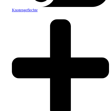
Knotengeflechte