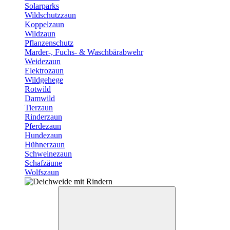
Solarparks
Wildschutzzaun
Koppelzaun
Wildzaun
Pflanzenschutz
Marder-, Fuchs- & Waschbärabwehr
Weidezaun
Elektrozaun
Wildgehege
Rotwild
Damwild
Tierzaun
Rinderzaun
Pferdezaun
Hundezaun
Hühnerzaun
Schweinezaun
Schafzäune
Wolfszaun