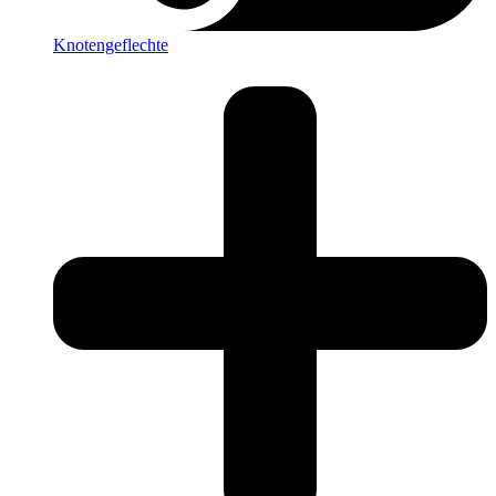
Knotengeflechte