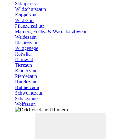
Solarparks
Wildschutzzaun
Koppelzaun
Wildzaun
Pflanzenschutz
Marder-, Fuchs- & Waschbärabwehr
Weidezaun
Elektrozaun
Wildgehege
Rotwild
Damwild
Tierzaun
Rinderzaun
Pferdezaun
Hundezaun
Hühnerzaun
Schweinezaun
Schafzäune
Wolfszaun