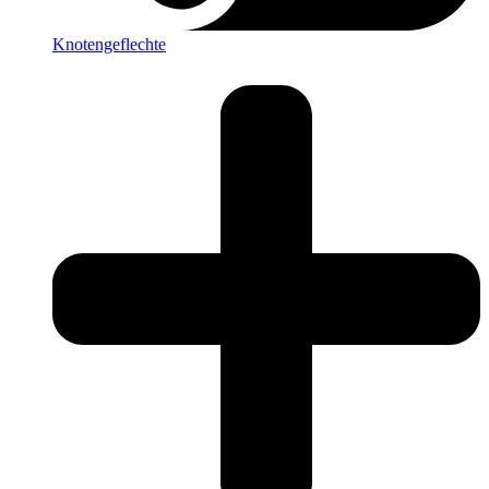
Knotengeflechte