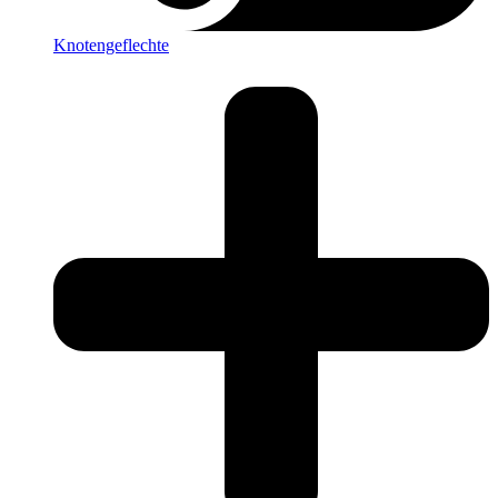
Knotengeflechte