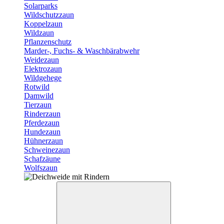
Solarparks
Wildschutzzaun
Koppelzaun
Wildzaun
Pflanzenschutz
Marder-, Fuchs- & Waschbärabwehr
Weidezaun
Elektrozaun
Wildgehege
Rotwild
Damwild
Tierzaun
Rinderzaun
Pferdezaun
Hundezaun
Hühnerzaun
Schweinezaun
Schafzäune
Wolfszaun