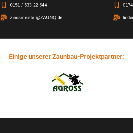
0151 / 533 22 644
0174
zinssmeister@ZAUNQ.de
lind
Einige unserer Zaunbau-Projektpartner: