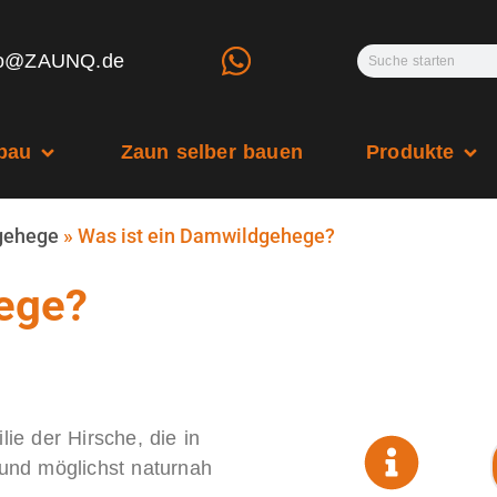
fo@ZAUNQ.de
bau
Zaun selber bauen
Produkte
rgehege
»
Was ist ein Damwildgehege?
ege?
e der Hirsche, die in
 und möglichst naturnah