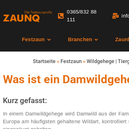
0365/832 88
in
111
Festzaun
Branchen
Zaun
Startseite
»
Festzaun
»
Wildgehege | Tie
Was ist ein Damwildgeh
Kurz gefasst:
In einem Damwildgehege wird Damwild aus der Famili
Europa am häufigsten gehaltene Wildart, kontrolliert