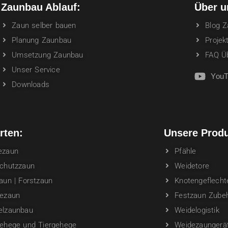
Zaunbau Ablauf:
Über u
Zaun selber bauen
Blog 
Planung Zaunbau
Projek
Umsetzung Zaunbau
FAQ Üb
Unser Service
YouT
Downloads
rten:
Unsere Produ
ezaun
Pfähle
schutzzaun
Weidetore
aun | Forstzaun
Knotengeflecht
dezaun
Festzaun Zube
elzaunbau
Weidelogistik
gehege und Tiergehege
Weidezaungerä