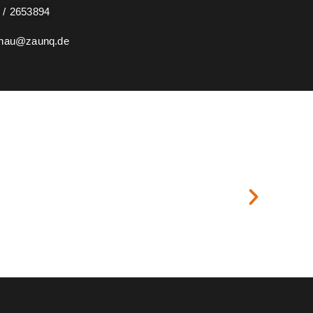
 / 2653894
enau@zaunq.de