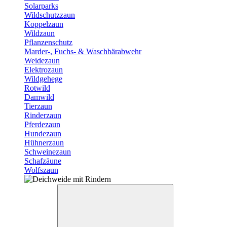
Solarparks
Wildschutzzaun
Koppelzaun
Wildzaun
Pflanzenschutz
Marder-, Fuchs- & Waschbärabwehr
Weidezaun
Elektrozaun
Wildgehege
Rotwild
Damwild
Tierzaun
Rinderzaun
Pferdezaun
Hundezaun
Hühnerzaun
Schweinezaun
Schafzäune
Wolfszaun