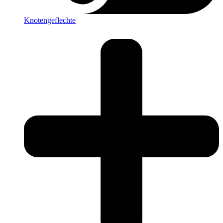
Knotengeflechte