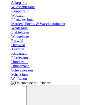
Solarparks
Wildschutzzaun
Koppelzaun
Wildzaun
Pflanzenschutz
Marder-, Fuchs- & Waschbärabwehr
Weidezaun
Elektrozaun
Wildgehege
Rotwild
Damwild
Tierzaun
Rinderzaun
Pferdezaun
Hundezaun
Hühnerzaun
Schweinezaun
Schafzäune
Wolfszaun