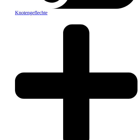
Knotengeflechte