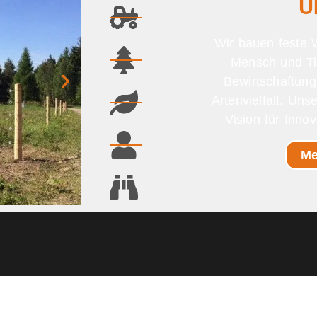
Ü
Wir bauen feste 
Mensch und Tie
Bewirtschaftung
Artenvielfalt. Uns
Vision für Innov
Me
Landwirtscha
rojekten
Dauerhafte Zaunlösungen für d
aller Tierarten
Mehr Informationen