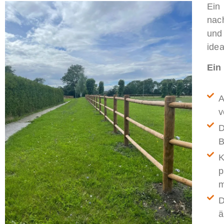
Ein
nac
und
ide
Ein
A
v
D
B
K
p
m
D
ä