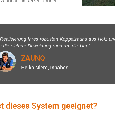
pelzaunbau umsetzen können.
ealisierung Ihres robusten Koppelzauns aus Holz un
n die sichere Beweidung rund um die Uhr."
ZAUNQ
Heiko Niere, Inhaber
st dieses System geeignet?