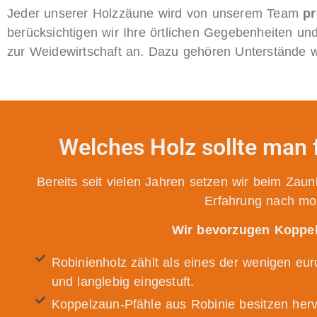
Jeder unserer Holzzäune wird von unserem Team
pr
berücksichtigen wir Ihre örtlichen Gegebenheiten u
zur Weidewirtschaft an. Dazu gehören Unterstände w
Welches Holz sollte man
Bereits seit vielen Jahren setzen wir beim Zau
Erfahrung nach mo
Wir bevorzugen Koppel
Robinienholz zählt als eines der wenigen eur
und langlebig eingestuft.
Koppelzaun-Pfähle aus Robinie besitzen hervo