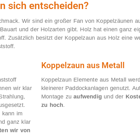
an sich entscheiden?
chmack. Wir sind ein großer Fan von Koppelzäunen au
Bauart und der Holzarten gibt. Holz hat einen ganz e
toff. Zusätzlich besitzt der Koppelzaun aus Holz eine w
stoff.
Koppelzaun aus Metall
tstoff
Koppelzaun Elemente aus Metall werd
nnen wir klar
kleinerer Paddockanlagen genutzt. Auf
Strahlung,
Montage zu
aufwendig
und der
Koste
usgesetzt.
zu hoch
.
d kann im
nd ganz klar
ten wir von