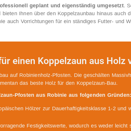
ofessionell geplant und eigenständig umgesetzt
. S
nd bieten Ihnen über den Koppelzaunbau hinaus auch d
ie auch Vorrichtungen für ein ständiges Futter- und 
 für einen Koppelzaun aus Holz
nbau auf Robinienholz-Pfosten. Die geschälten Massivh
mentan das beste Holz für den Koppelzaun-Bau.
zaun-Pfosten aus Robinie aus folgenden Gründen
opäischen Hölzer zur Dauerhaftigkeitsklasse 1-2 und w
rragende Festigkeitswerte, wodurch es weder leicht spl