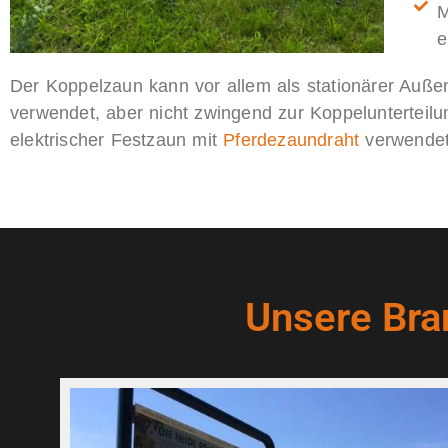
M
e
Der Koppelzaun kann vor allem als stationärer Auße
verwendet, aber nicht zwingend zur Koppelunterteil
elektrischer Festzaun mit
Pferdezaundraht
verwendet
Unsere Bra