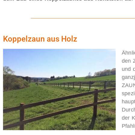
Koppelzaun aus Holz
Ähnli
den 
und 
ganzj
ZAUNQ
spezi
haup
Durch
der K
Pfahl