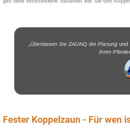
gibt viele verschiedene Varianten wie Sie den Kop
„Überlassen Sie ZAUNQ die Planung und R
Ihren Pferde
Fester Koppelzaun - Für wen i