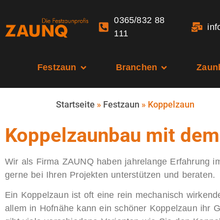
0365/832 88
in
111
Festzaun
Branchen
Zaun
Startseite
»
Festzaun
»
Koppelzaun
Koppelzaunbau mit dem
Wir als Firma ZAUNQ haben jahrelange Erfahrung 
gerne bei Ihren Projekten unterstützen und beraten.
Ein Koppelzaun ist oft eine rein mechanisch wirken
allem in Hofnähe kann ein schöner Koppelzaun ihr G