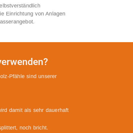
elbstverständlich
ie Einrichtung von Anlagen
Wasserangebot.
 verwenden?
olz-Pfähle sind unserer
:
ird damit als sehr dauerhaft
ittert, noch bricht.